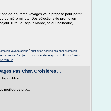
le site de Koutama Voyages vous propose pour partir
de dernière minute. Des sélections de promotion
 séjour Turquie, séjour Maroc, séjour balnéaire,
..
m
/
 promotion voyage sejour
billet avion degriffe pas cher promotion
/
agence de voyage billets d'avion
o vacances & sejour
ere minute
ages Pas Cher, Croisières ...
 disponiblité
s meilleures prix...