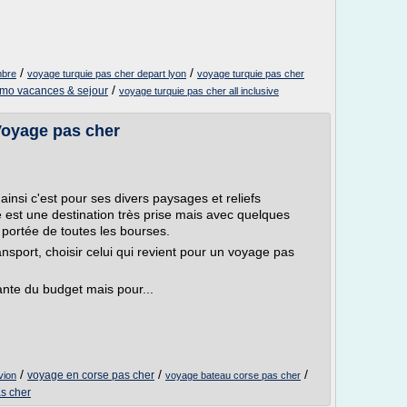
/
/
mbre
voyage turquie pas cher depart lyon
voyage turquie pas cher
/
mo vacances & sejour
voyage turquie pas cher all inclusive
Voyage pas cher
e ainsi c'est pour ses divers paysages et reliefs
 est une destination très prise mais avec quelques
a portée de toutes les bourses.
sport, choisir celui qui revient pour un voyage pas
tante du budget mais pour...
/
/
/
voyage en corse pas cher
vion
voyage bateau corse pas cher
s cher