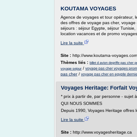
KOUTAMA VOYAGES
Agence de voyages et tour opérateur, 
des offres de voyage pas cher, voyage 
séjours : séjour Egypte, séjour Tunisie,
location vacances et de promo voyages.
Lire la suite
Site :
http://www.koutama-voyages.co
Thèmes liés :
billet d avion degriffe pas cher
/
voyage pas cher voyages prom
voyage sejour
pas cher
/
voyage pas cher en egypte derni
Voyages Heritage: Forfait Voy
* prix à partir de, par personne - sujet à
QUI NOUS SOMMES
Depuis 1990, Voyages Heritage offres le
Lire la suite
Site :
http://www.voyagesheritage.ca