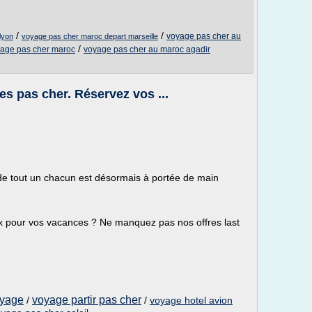
/
/
voyage pas cher au
lyon
voyage pas cher maroc depart marseille
/
age pas cher maroc
voyage pas cher au maroc agadir
s pas cher. Réservez vos ...
de tout un chacun est désormais à portée de main
ix pour vos vacances ? Ne manquez pas nos offres last
oyage
voyage partir pas cher
/
/
voyage hotel avion