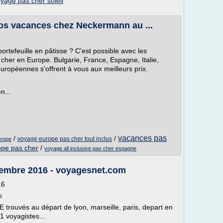
yage pas cher soleil
os vacances chez Neckermann au ...
portefeuille en pâtisse ? C'est possible avec les
cher en Europe. Bulgarie, France, Espagne, Italie,
 européennes s'offrent à vous aux meilleurs prix.
n...
vacances pas
/
/
voyage europe pas cher tout inclus
urope
ope pas cher
/
voyage all inclusive pas cher espagne
tembre 2016 - voyagesnet.com
16
o
rouvés au départ de lyon, marseille, paris, depart en
1 voyagistes...