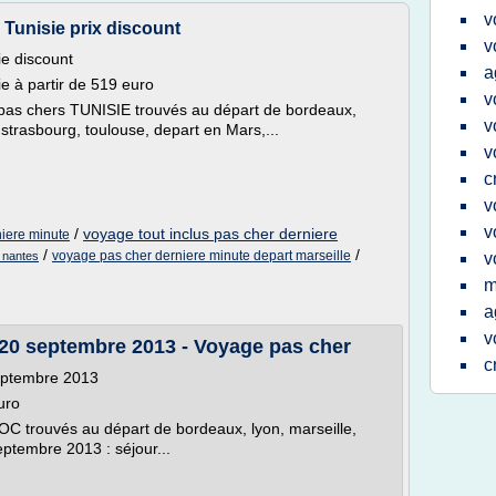
v
Tunisie prix discount
v
ie discount
a
e à partir de 519 euro
v
pas chers TUNISIE trouvés au départ de bordeaux,
v
s, strasbourg, toulouse, depart en Mars,...
v
c
v
v
/
voyage tout inclus pas cher derniere
niere minute
/
/
voyage pas cher derniere minute depart marseille
 nantes
v
m
a
v
20 septembre 2013 - Voyage pas cher
c
eptembre 2013
uro
 trouvés au départ de bordeaux, lyon, marseille,
eptembre 2013 : séjour...