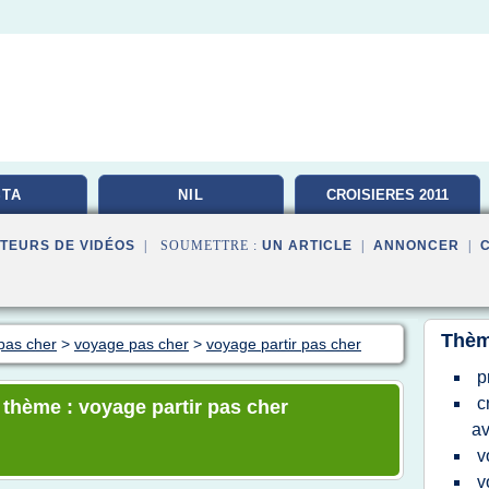
TA
NIL
CROISIERES 2011
TEURS DE VIDÉOS
| SOUMETTRE :
UN ARTICLE
|
ANNONCER
|
Thèm
pas cher
>
voyage pas cher
>
voyage partir pas cher
p
c
 thème : voyage partir pas cher
av
v
v