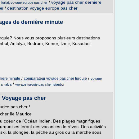
/
/
voyage pas cher derniere
forfait voyage europe pas cher
/
destination voyage europe pas cher
her
ages de dernière minute
urquie? Nous vous proposons plusieurs destinations
anbul, Antalya, Bodrum, Kemer, Izmir, Kusadasi.
/
/
niere minute
comparateur voyage pas cher turquie
voyage
/
 antalya
voyage turquie pas cher istanbul
| Voyage pas cher
aurice pas cher !
cher Ile Maurice
 au coeur de l'Océan Indien. Des plages magnifiques
 turquoises feront des vacances de rêves. Des activités
 ski, la plongée, la pêche au gros ou la marché sous