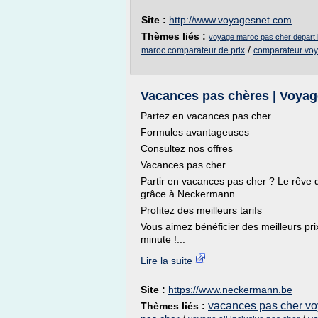
Site :
http://www.voyagesnet.com
Thèmes liés :
voyage maroc pas cher depart 
/
maroc comparateur de prix
comparateur voy
Vacances pas chères | Voyage
Partez en vacances pas cher
Formules avantageuses
Consultez nos offres
Vacances pas cher
Partir en vacances pas cher ? Le rêve 
grâce à Neckermann...
Profitez des meilleurs tarifs
Vous aimez bénéficier des meilleurs pr
minute !...
Lire la suite
Site :
https://www.neckermann.be
vacances pas cher v
Thèmes liés :