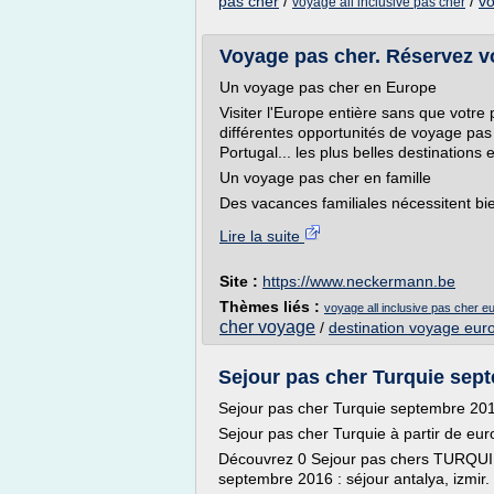
pas cher
/
/
vo
voyage all inclusive pas cher
Voyage pas cher. Réservez v
Un voyage pas cher en Europe
Visiter l'Europe entière sans que votre 
différentes opportunités de voyage pas 
Portugal... les plus belles destinations
Un voyage pas cher en famille
Des vacances familiales nécessitent bie
Lire la suite
Site :
https://www.neckermann.be
Thèmes liés :
voyage all inclusive pas cher e
cher voyage
/
destination voyage eur
Sejour pas cher Turquie sep
Sejour pas cher Turquie septembre 20
Sejour pas cher Turquie à partir de eur
Découvrez 0 Sejour pas chers TURQUIE t
septembre 2016 : séjour antalya, izmir. 