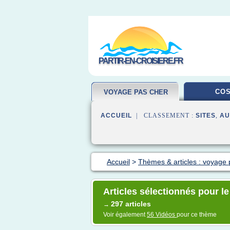
PARTIR-EN-CROISIERE.FR
COS
VOYAGE PAS CHER
ACCUEIL
| CLASSEMENT :
SITES
,
AU
Accueil
>
Thèmes & articles : voyage 
Articles sélectionnés pour le
297 articles
→
Voir également
56 Vidéos
pour ce thème