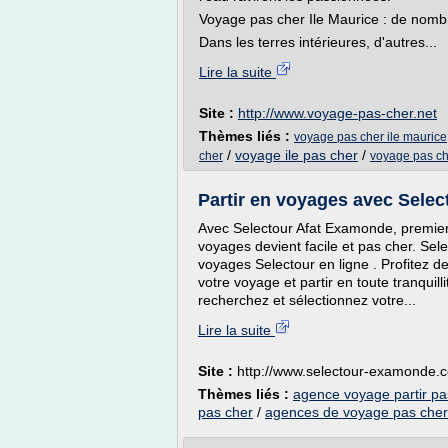
Voyage pas cher Ile Maurice : de nomb
Dans les terres intérieures, d'autres...
Lire la suite
Site :
http://www.voyage-pas-cher.net
Thèmes liés :
voyage pas cher ile maurice
/
voyage ile pas cher
/
cher
voyage pas ch
Partir en voyages avec Selec
Avec Selectour Afat Examonde, premier
voyages devient facile et pas cher. Se
voyages Selectour en ligne . Profitez d
votre voyage et partir en toute tranqui
recherchez et sélectionnez votre...
Lire la suite
Site :
http://www.selectour-examonde.
Thèmes liés :
agence voyage partir pa
pas cher
/
agences de voyage pas cher