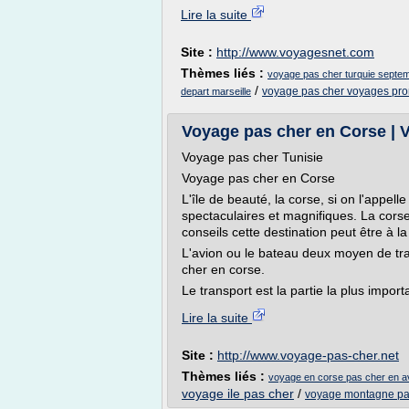
Lire la suite
Site :
http://www.voyagesnet.com
Thèmes liés :
voyage pas cher turquie septe
/
voyage pas cher voyages pro
depart marseille
Voyage pas cher en Corse | 
Voyage pas cher Tunisie
Voyage pas cher en Corse
L'île de beauté, la corse, si on l'appell
spectaculaires et magnifiques. La corse
conseils cette destination peut être à l
L'avion ou le bateau deux moyen de tran
cher en corse.
Le transport est la partie la plus impor
Lire la suite
Site :
http://www.voyage-pas-cher.net
Thèmes liés :
voyage en corse pas cher en a
voyage ile pas cher
/
voyage montagne pa