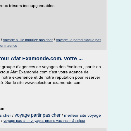
reux trésors insoupçonnables
/
/
voyage a l ile maurice pas cher
voyage ile paradisiaque pas
er maurice
tour Afat Examonde.com, votre ...
 groupe d'agences de voyages des Yvelines , partir en
lectour Afat Examonde.com c'est votre agence de
e notre expérience et de notre réputation pour réserver
llité. Sur le site www.selectour-examonde.com
com
voyage partir pas cher
s cher
/
/
meilleur site voyage
/
voyage pas cher voyages promo vacances & sejour