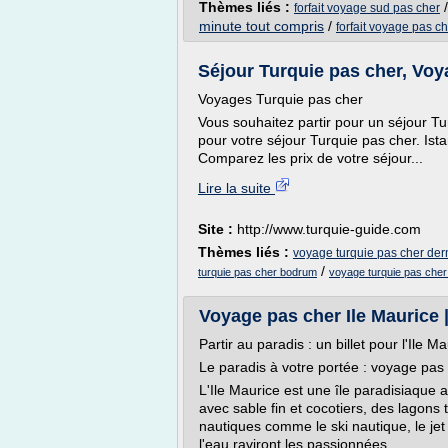
Thèmes liés :
forfait voyage sud pas cher
minute tout compris
/
forfait voyage pas c
Séjour Turquie pas cher, Voy
Voyages Turquie pas cher
Vous souhaitez partir pour un séjour T
pour votre séjour Turquie pas cher. Ist
Comparez les prix de votre séjour...
Lire la suite
Site :
http://www.turquie-guide.com
Thèmes liés :
voyage turquie pas cher der
/
turquie pas cher bodrum
voyage turquie pas cher
Voyage pas cher Ile Maurice 
Partir au paradis : un billet pour l'Ile M
Le paradis à votre portée : voyage pas 
L'Ile Maurice est une île paradisiaque
avec sable fin et cocotiers, des lagons
nautiques comme le ski nautique, le jet
l'eau raviront les passionnées.