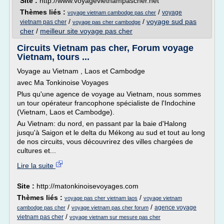
Site :
http://www.voyagevietnampascher.net
Thèmes liés :
/
voyage
voyage vietnam cambodge pas cher
/
/
voyage sud pas
vietnam pas cher
voyage pas cher cambodge
cher
/
meilleur site voyage pas cher
Circuits Vietnam pas cher, Forum voyage
Vietnam, tours ...
Voyage au Vietnam , Laos et Cambodge
avec Ma Tonkinoise Voyages
Plus qu'une agence de voyage au Vietnam, nous sommes
un tour opérateur francophone spécialiste de l'Indochine
(Vietnam, Laos et Cambodge).
Au Vietnam: du nord, en passant par la baie d'Halong
jusqu'à Saigon et le delta du Mékong au sud et tout au long
de nos circuits, vous découvrirez des villes chargées de
cultures et...
Lire la suite
Site :
http://matonkinoisevoyages.com
Thèmes liés :
/
voyage pas cher vietnam laos
voyage vietnam
/
/
agence voyage
cambodge pas cher
voyage vietnam pas cher forum
/
vietnam pas cher
voyage vietnam sur mesure pas cher