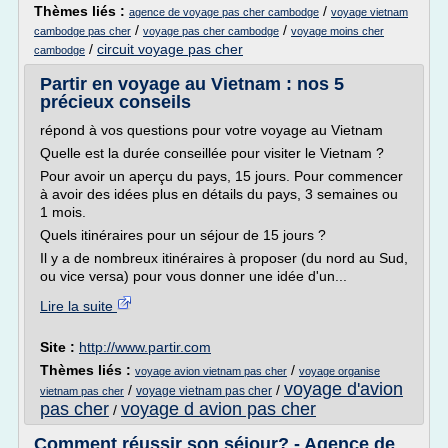
Thèmes liés :
/
agence de voyage pas cher cambodge
voyage vietnam
/
/
cambodge pas cher
voyage pas cher cambodge
voyage moins cher
/
circuit voyage pas cher
cambodge
Partir en voyage au Vietnam : nos 5
précieux conseils
répond à vos questions pour votre voyage au Vietnam
Quelle est la durée conseillée pour visiter le Vietnam ?
Pour avoir un aperçu du pays, 15 jours. Pour commencer
à avoir des idées plus en détails du pays, 3 semaines ou
1 mois.
Quels itinéraires pour un séjour de 15 jours ?
Il y a de nombreux itinéraires à proposer (du nord au Sud,
ou vice versa) pour vous donner une idée d'un...
Lire la suite
Site :
http://www.partir.com
Thèmes liés :
/
voyage avion vietnam pas cher
voyage organise
voyage d'avion
/
/
voyage vietnam pas cher
vietnam pas cher
pas cher
voyage d avion pas cher
/
Comment réussir son séjour? - Agence de