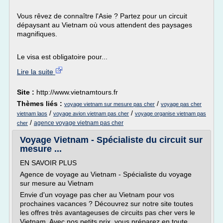
Vous rêvez de connaître l'Asie ? Partez pour un circuit
dépaysant au Vietnam où vous attendent des paysages
magnifiques.
Le visa est obligatoire pour...
Lire la suite
Site :
http://www.vietnamtours.fr
Thèmes liés :
/
voyage vietnam sur mesure pas cher
voyage pas cher
/
/
vietnam laos
voyage avion vietnam pas cher
voyage organise vietnam pas
/
agence voyage vietnam pas cher
cher
Voyage Vietnam - Spécialiste du circuit sur
mesure ...
EN SAVOIR PLUS
Agence de voyage au Vietnam - Spécialiste du voyage
sur mesure au Vietnam
Envie d'un voyage pas cher au Vietnam pour vos
prochaines vacances ? Découvrez sur notre site toutes
les offres très avantageuses de circuits pas cher vers le
Vietnam. Avec nos petits prix, vous préparez en toute