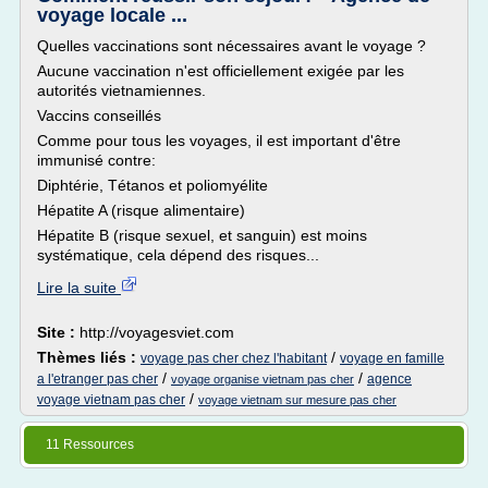
voyage locale ...
Quelles vaccinations sont nécessaires avant le voyage ?
Aucune vaccination n'est officiellement exigée par les
autorités vietnamiennes.
Vaccins conseillés
Comme pour tous les voyages, il est important d'être
immunisé contre:
Diphtérie, Tétanos et poliomyélite
Hépatite A (risque alimentaire)
Hépatite B (risque sexuel, et sanguin) est moins
systématique, cela dépend des risques...
Lire la suite
Site :
http://voyagesviet.com
Thèmes liés :
/
voyage pas cher chez l'habitant
voyage en famille
/
/
a l'etranger pas cher
agence
voyage organise vietnam pas cher
/
voyage vietnam pas cher
voyage vietnam sur mesure pas cher
11 Ressources