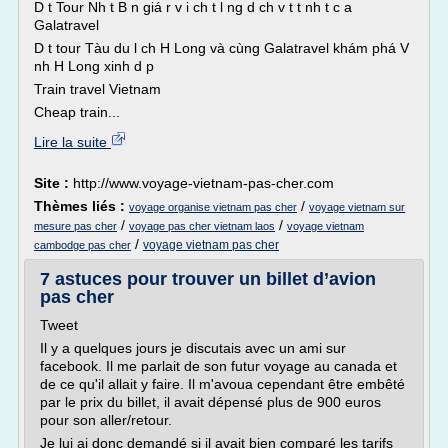
D t Tour Nh t B n giá r v i ch t l ng d ch v t t nh t c a
Galatravel
D t tour Tàu du l ch H Long và cùng Galatravel khám phá V
nh H Long xinh d p
Train travel Vietnam
Cheap train...
Lire la suite
Site :
http://www.voyage-vietnam-pas-cher.com
Thèmes liés :
/
voyage organise vietnam pas cher
voyage vietnam sur
/
/
mesure pas cher
voyage pas cher vietnam laos
voyage vietnam
/
voyage vietnam pas cher
cambodge pas cher
7 astuces pour trouver un billet d’avion
pas cher
Tweet
Il y a quelques jours je discutais avec un ami sur
facebook. Il me parlait de son futur voyage au canada et
de ce qu'il allait y faire. Il m'avoua cependant être embêté
par le prix du billet, il avait dépensé plus de 900 euros
pour son aller/retour.
Je lui ai donc demandé si il avait bien comparé les tarifs