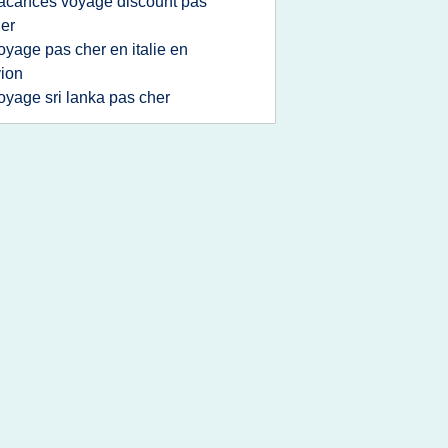
acances voyage discount pas
er
oyage pas cher en italie en
ion
oyage sri lanka pas cher