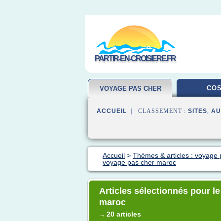
PARTIR-EN-CROISIERE.FR
COS
VOYAGE PAS CHER
ACCUEIL
| CLASSEMENT :
SITES
,
AU
Accueil
>
Thèmes & articles : voyage 
voyage pas cher maroc
Articles sélectionnés pour 
maroc
20 articles
→