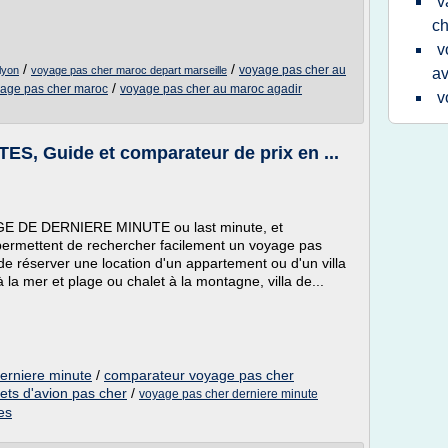
v
ch
v
/
/
voyage pas cher au
lyon
voyage pas cher maroc depart marseille
av
/
age pas cher maroc
voyage pas cher au maroc agadir
v
 Guide et comparateur de prix en ...
GE DE DERNIERE MINUTE ou last minute, et
ermettent de rechercher facilement un voyage pas
n de réserver une location d'un appartement ou d'un villa
la mer et plage ou chalet à la montagne, villa de...
erniere minute
/
comparateur voyage pas cher
ets d'avion pas cher
/
voyage pas cher derniere minute
es