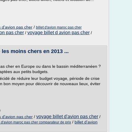
s d'avion pas cher
/
billet d'avion maroc pas cher
ion pas cher
voyage billet d avion pas cher
/
/
 les moins chers en 2013 ...
pas cher en Europe ou dans le bassin méditerranéen ?
aptées aux petits budgets.
cidé de réduire leur budget voyage, période de crise
un bon moyen pour découvrir de nouveaux lieux, éviter
m
voyage billet d'avion pas cher
s d'avion pas cher
/
/
/
billet d'avion
et d'avion maroc pas cher comparateur de prix