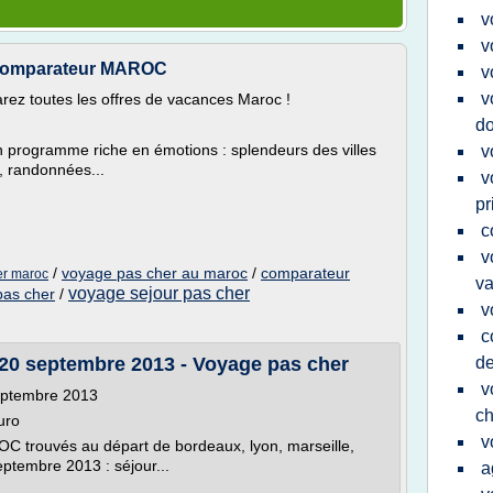
v
v
omparateur MAROC
v
v
ez toutes les offres de vacances Maroc !
do
 programme riche en émotions : splendeurs des villes
v
, randonnées...
v
pr
c
v
/
voyage pas cher au maroc
/
comparateur
er maroc
v
voyage sejour pas cher
pas cher
/
v
c
20 septembre 2013 - Voyage pas cher
de
v
eptembre 2013
ch
uro
v
 trouvés au départ de bordeaux, lyon, marseille,
eptembre 2013 : séjour...
a