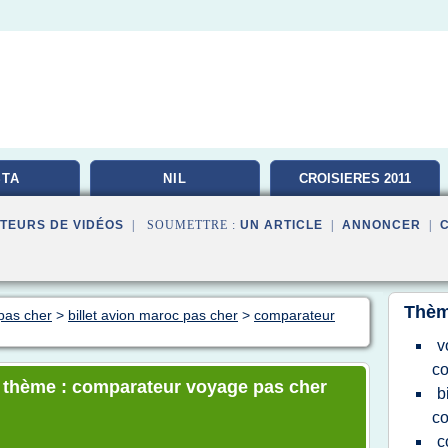
TA
NIL
CROISIERES 2011
TEURS DE VIDÉOS
| SOUMETTRE :
UN ARTICLE
|
ANNONCER
|
Thèm
pas cher
>
billet avion maroc pas cher
>
comparateur
v
co
le thème : comparateur voyage pas cher
b
co
c