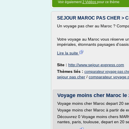
Voir également
2 Vidéos
pour ce thème
SEJOUR MAROC PAS CHER > C
Un voyage pas cher au Maroc ? Compar
Votre voyage au Maroc vous réserve un
impériales, étonnants paysages d'oasis
Lire la suite
Site :
http://www.sejour-express.com
Thèmes liés :
comparateur voyage pas ch
sejour pas cher
/
comparateur voyage 
Voyage moins cher Maroc le 
Voyage moins cher Maroc depart 20 s
Voyage moins cher Maroc à partir de e
Découvrez 0 Voyage moins chers MAROC
nantes, paris, toulouse, depart en 20 s