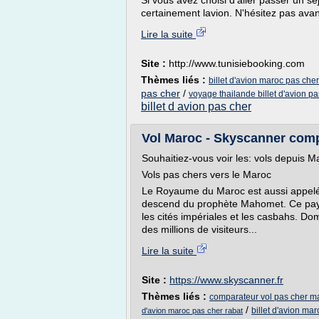
Si vous avez choisi d'aller passer un s
certainement lavion. N'hésitez pas avant 
Lire la suite
Site :
http://www.tunisiebooking.com
Thèmes liés :
billet d'avion maroc pas che
pas cher
/
voyage thailande billet d'avion pa
billet d avion pas cher
Vol Maroc - Skyscanner comp
Souhaitiez-vous voir les: vols depuis M
Vols pas chers vers le Maroc
Le Royaume du Maroc est aussi appelé 
descend du prophète Mahomet. Ce pays 
les cités impériales et les casbahs. D
des millions de visiteurs...
Lire la suite
Site :
https://www.skyscanner.fr
Thèmes liés :
comparateur vol pas cher m
/
billet d'avion ma
d'avion maroc pas cher rabat