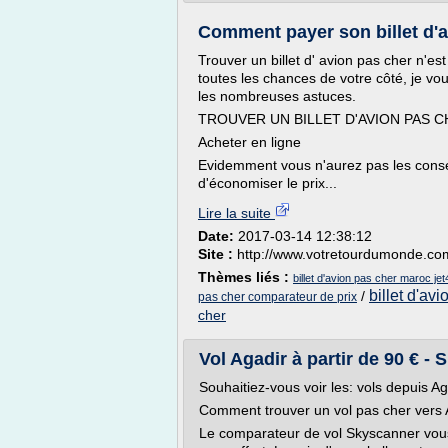
Comment payer son billet d'a
Trouver un billet d' avion pas cher n'es
toutes les chances de votre côté, je vous
les nombreuses astuces.
TROUVER UN BILLET D'AVION PAS C
Acheter en ligne
Evidemment vous n'aurez pas les conse
d'économiser le prix...
Lire la suite
Date:
2017-03-14 12:38:12
Site :
http://www.votretourdumonde.co
Thèmes liés :
billet d'avion pas cher maroc je
billet d'av
/
pas cher comparateur de prix
cher
Vol Agadir à partir de 90 € -
Souhaitiez-vous voir les: vols depuis Ag
Comment trouver un vol pas cher vers 
Le comparateur de vol Skyscanner vous