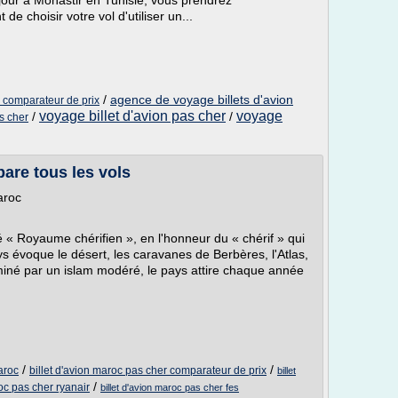
éjour à Monastir en Tunisie, vous prendrez
de choisir votre vol d'utiliser un...
/
agence de voyage billets d'avion
r comparateur de prix
voyage billet d'avion pas cher
voyage
/
/
s cher
are tous les vols
aroc
« Royaume chérifien », en l'honneur du « chérif » qui
évoque le désert, les caravanes de Berbères, l'Atlas,
ominé par un islam modéré, le pays attire chaque année
/
/
aroc
billet d'avion maroc pas cher comparateur de prix
billet
/
roc pas cher ryanair
billet d'avion maroc pas cher fes