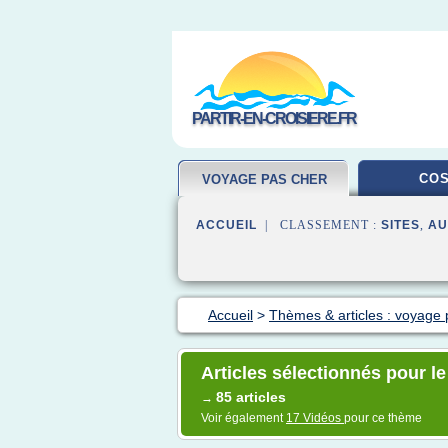
PARTIR-EN-CROISIERE.FR
COS
VOYAGE PAS CHER
ACCUEIL
| CLASSEMENT :
SITES
,
AU
Accueil
>
Thèmes & articles : voyage 
Articles sélectionnés pour l
85 articles
→
Voir également
17 Vidéos
pour ce thème