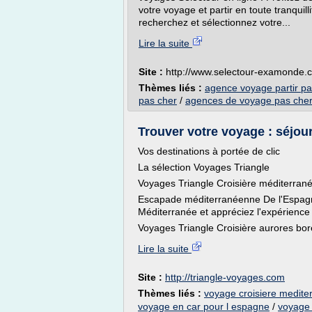
votre voyage et partir en toute tranqui
recherchez et sélectionnez votre...
Lire la suite
Site :
http://www.selectour-examonde.
Thèmes liés :
agence voyage partir pa
pas cher
/
agences de voyage pas che
Trouver votre voyage : séjour
Vos destinations à portée de clic
La sélection Voyages Triangle
Voyages Triangle Croisière méditerran
Escapade méditerranéenne De l'Espagne 
Méditerranée et appréciez l'expérience 
Voyages Triangle Croisière aurores bor
Lire la suite
Site :
http://triangle-voyages.com
Thèmes liés :
voyage croisiere medite
voyage en car pour l espagne
/
voyage 