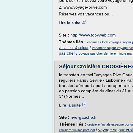
jours sur 7. Trouvez votre voyage en lig
2. www.voyage-prive.com
Réservez vos vacances ou...
Lire la suite
Site :
http://www.topyweb.com
Thèmes liés :
vacances look voyages sejour p
/
vacances & sejour
vacances sejour voyage pa
pas cher
/
voyage pas cher derniere minute ma
Séjour Croisière CROISIÈRES 
le transfert en taxi "Voyages Rive Gauch
réguliers Paris / Séville - Lisbonne / Pa
transfert aéroport / port / aéroport o 
en pension complète du dîner du J1 au 
3* (Normes...
Lire la suite
Site :
rive-gauche.fr
Thèmes liés :
croisiere fluviale espagne portu
/
voyage sejour croi
croisiere fluviale portugal