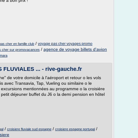
ne à bon prix !
/
voyage pas cher voyages promo
as cher en famille club
/
agence de voyage billets d'avion
s cher sur promovacances
rmara
FLUVIALES ... - rive-gauche.fr
e" de votre domicile à l'aéroport et retour o les vols
ris avec Transavia, Tap, Vueling ou similaire o le
les excursions mentionnées au programme o la croisière
petit déjeuner buffet du J6 o la demi pension en hôtel
/
/
/
gal
croisiere fluviale sud espagne
croisiere espagne portugal
siere