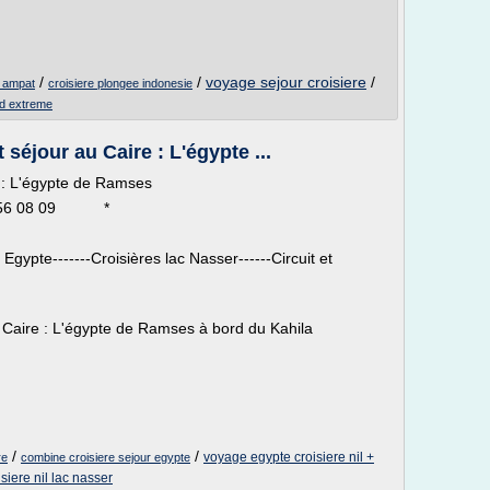
/
/
voyage sejour croisiere
/
a ampat
croisiere plongee indonesie
rd extreme
 séjour au Caire : L'égypte ...
e : L'égypte de Ramses
30 56 08 09 *
Egypte-------Croisières lac Nasser------Circuit et
au Caire : L'égypte de Ramses à bord du Kahila
m
/
/
voyage egypte croisiere nil +
re
combine croisiere sejour egypte
siere nil lac nasser