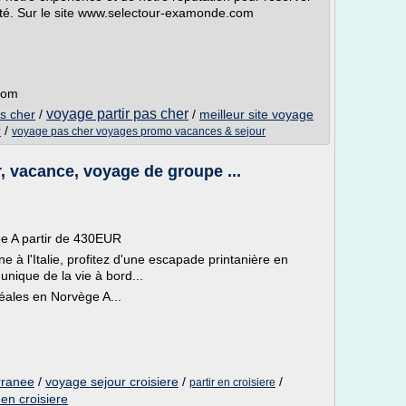
llité. Sur le site www.selectour-examonde.com
com
voyage partir pas cher
s cher
/
/
meilleur site voyage
r
/
voyage pas cher voyages promo vacances & sejour
, vacance, voyage de groupe ...
ée A partir de 430EUR
à l'Italie, profitez d'une escapade printanière en
unique de la vie à bord...
éales en Norvège A...
rranee
/
voyage sejour croisiere
/
/
partir en croisiere
en croisiere