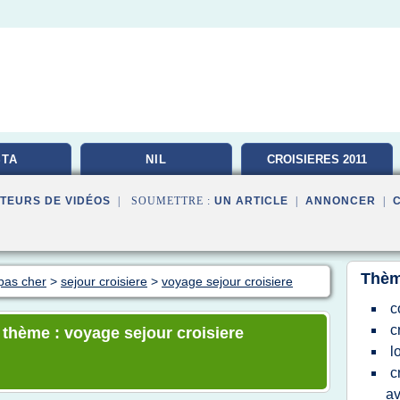
TA
NIL
CROISIERES 2011
TEURS DE VIDÉOS
| SOUMETTRE :
UN ARTICLE
|
ANNONCER
|
Thèm
pas cher
>
sejour croisiere
>
voyage sejour croisiere
c
c
e thème : voyage sejour croisiere
l
c
av