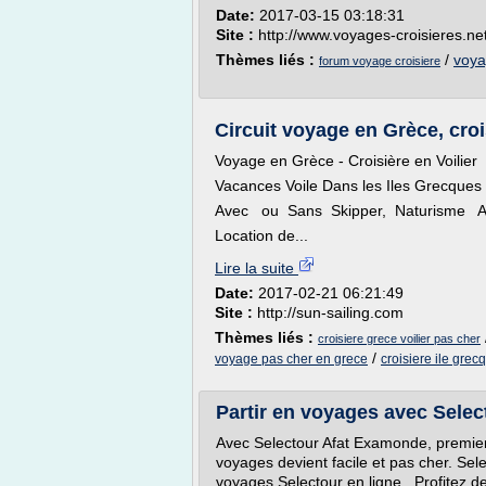
Date:
2017-03-15 03:18:31
Site :
http://www.voyages-croisieres.ne
Thèmes liés :
/
voya
forum voyage croisiere
Circuit voyage en Grèce, croi
Voyage en Grèce - Croisière en Voilier
Vacances Voile Dans les Iles Grecques
Avec ou Sans Skipper, Naturisme A 
Location de...
Lire la suite
Date:
2017-02-21 06:21:49
Site :
http://sun-sailing.com
Thèmes liés :
croisiere grece voilier pas cher
/
voyage pas cher en grece
croisiere ile grecq
Partir en voyages avec Selec
Avec Selectour Afat Examonde, premier
voyages devient facile et pas cher. Se
voyages Selectour en ligne . Profitez d