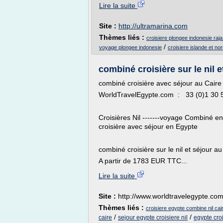
Lire la suite
Site :
http://ultramarina.com
Thèmes liés :
croisiere plongee indonesie raj
/
voyage plongee indonesie
croisiere islande et no
combiné croisière sur le nil et
combiné croisière avec séjour au Cair
WorldTravelEgypte.com : 33 (0)1 
Croisières Nil -------voyage Combiné en 
croisière avec séjour en Egypte
combiné croisière sur le nil et séjour 
A partir de 1783 EUR TTC...
Lire la suite
Site :
http://www.worldtravelegypte.co
Thèmes liés :
croisiere egypte combine nil cai
/
/
caire
sejour egypte croisiere nil
egypte croi