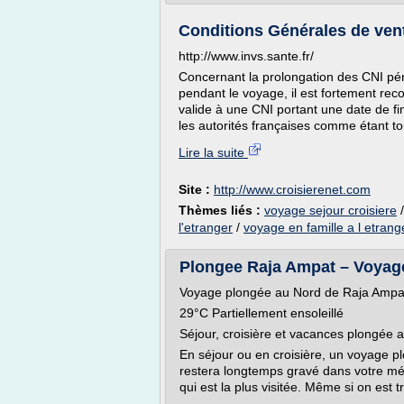
Conditions Générales de vent
http://www.invs.sante.fr/
Concernant la prolongation des CNI pér
pendant le voyage, il est fortement reco
valide à une CNI portant une date de fi
les autorités françaises comme étant tou
Lire la suite
Site :
http://www.croisierenet.com
Thèmes liés :
voyage sejour croisiere
l'etranger
/
voyage en famille a l etrang
Plongee Raja Ampat – Voyage, 
Voyage plongée au Nord de Raja Ampa
29°C Partiellement ensoleillé
Séjour, croisière et vacances plongée 
En séjour ou en croisière, un voyage p
restera longtemps gravé dans votre mém
qui est la plus visitée. Même si on est tr