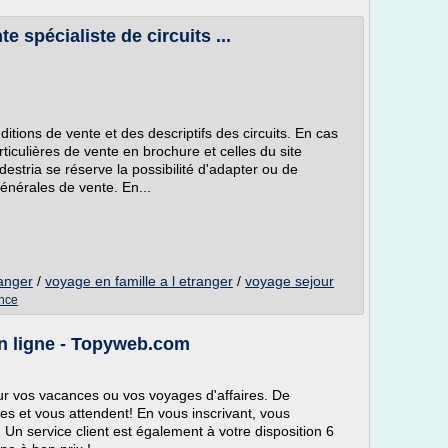
spécialiste de circuits ...
onditions de vente et des descriptifs des circuits. En cas
rticulières de vente en brochure et celles du site
estria se réserve la possibilité d'adapter ou de
énérales de vente. En...
ranger
/
voyage en famille a l etranger
/
voyage sejour
ance
en ligne - Topyweb.com
our vos vacances ou vos voyages d'affaires. De
es et vous attendent! En vous inscrivant, vous
 Un service client est également à votre disposition 6