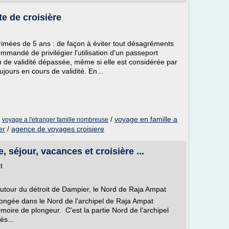
e de croisière
imées de 5 ans : de façon à éviter tout désagréments
mmandé de privilégier l'utilisation d'un passeport
n de validité dépassée, même si elle est considérée par
jours en cours de validité. En...
/
/
voyage en famille a
voyage a l'etranger famille nombreuse
er
/
agence de voyages croisiere
séjour, vacances et croisière ...
t
autour du détroit de Dampier, le Nord de Raja Ampat
longée dans le Nord de l'archipel de Raja Ampat
oire de plongeur. C'est la partie Nord de l'archipel
ès...