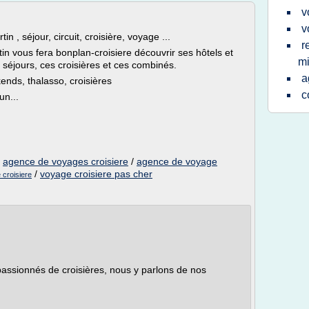
v
v
tin , séjour, circuit, croisière, voyage ...
r
tin vous fera bonplan-croisiere découvrir ses hôtels et
mi
ces séjours, ces croisières et ces combinés.
a
ends, thalasso, croisières
c
un...
/
agence de voyages croisiere
/
agence de voyage
/
voyage croisiere pas cher
 croisiere
assionnés de croisières, nous y parlons de nos