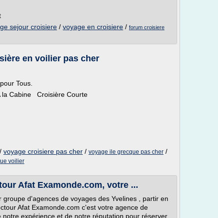
t
ge sejour croisiere
/
voyage en croisiere
/
forum croisiere
sière en voilier pas cher
 pour Tous.
la Cabine Croisière Courte
/
voyage croisiere pas cher
/
/
voyage ile grecque pas cher
ue voilier
tour Afat Examonde.com, votre ...
 groupe d'agences de voyages des Yvelines , partir en
lectour Afat Examonde.com c'est votre agence de
e notre expérience et de notre réputation pour réserver