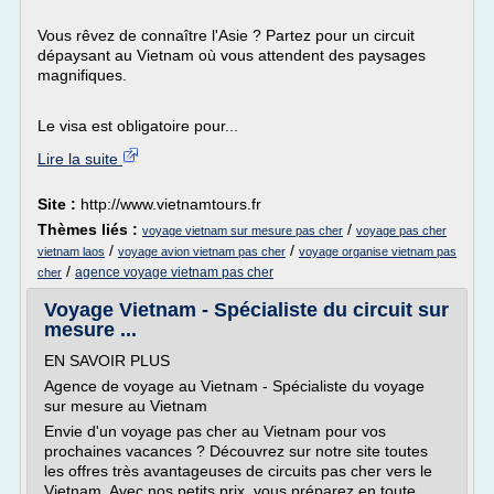
Vous rêvez de connaître l'Asie ? Partez pour un circuit
dépaysant au Vietnam où vous attendent des paysages
magnifiques.
Le visa est obligatoire pour...
Lire la suite
Site :
http://www.vietnamtours.fr
Thèmes liés :
/
voyage vietnam sur mesure pas cher
voyage pas cher
/
/
vietnam laos
voyage avion vietnam pas cher
voyage organise vietnam pas
/
agence voyage vietnam pas cher
cher
Voyage Vietnam - Spécialiste du circuit sur
mesure ...
EN SAVOIR PLUS
Agence de voyage au Vietnam - Spécialiste du voyage
sur mesure au Vietnam
Envie d'un voyage pas cher au Vietnam pour vos
prochaines vacances ? Découvrez sur notre site toutes
les offres très avantageuses de circuits pas cher vers le
Vietnam. Avec nos petits prix, vous préparez en toute