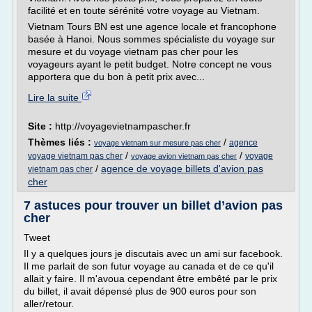
facilité et en toute sérénité votre voyage au Vietnam.
Vietnam Tours BN est une agence locale et francophone
basée à Hanoi. Nous sommes spécialiste du voyage sur
mesure et du voyage vietnam pas cher pour les
voyageurs ayant le petit budget. Notre concept ne vous
apportera que du bon à petit prix avec...
Lire la suite
Site :
http://voyagevietnampascher.fr
Thèmes liés :
/
agence
voyage vietnam sur mesure pas cher
/
/
voyage vietnam pas cher
voyage
voyage avion vietnam pas cher
/
agence de voyage billets d'avion pas
vietnam pas cher
cher
7 astuces pour trouver un billet d’avion pas
cher
Tweet
Il y a quelques jours je discutais avec un ami sur facebook.
Il me parlait de son futur voyage au canada et de ce qu'il
allait y faire. Il m'avoua cependant être embêté par le prix
du billet, il avait dépensé plus de 900 euros pour son
aller/retour.