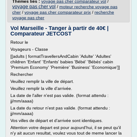
Thèmes liés :
voyage pas cher comparateur vol
/
voyage pas cher vol
/
moteur recherche voyage pas
cher
/
voyage pas cher comparateur prix
/
recherche
voyage pas cher
Vol Marseille - Tanger à partir de 40€ |
Comparateur JETCOST
Retour le
Voyageurs - Classe
[[adults | formatTravellersAndCabin 'Adulte' 'Adultes'
children 'Enfant' 'Enfants' babies 'Bébé' 'Bébés' cabin
'Premium Economy' 'Première' 'Business' 'Economique']]
Rechercher
Veuillez remplir la ville de départ.
Veuillez remplir la ville d'arrivée.
La date de l'aller n'est pas valide. (format attendu :
jj/mm/aaaa)
La date du retour n'est pas valide. (format attendu :
jj/mm/aaaa)
Vos villes de départ et d'arrivée sont identiques.
Attention votre depart est pour aujourd'hui, il se peut qu'il
n'y ait aucun resultat, voulez vous tout de meme lancer la