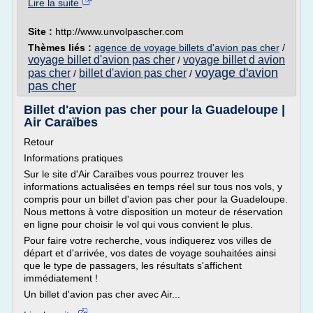
Lire la suite
Site :
http://www.unvolpascher.com
Thèmes liés :
agence de voyage billets d'avion pas cher
/
voyage billet d'avion pas cher
voyage billet d avion
/
voyage d'avion
pas cher
billet d'avion pas cher
/
/
pas cher
Billet d'avion pas cher pour la Guadeloupe |
Air Caraïbes
Retour
Informations pratiques
Sur le site d'Air Caraïbes vous pourrez trouver les
informations actualisées en temps réel sur tous nos vols, y
compris pour un billet d'avion pas cher pour la Guadeloupe.
Nous mettons à votre disposition un moteur de réservation
en ligne pour choisir le vol qui vous convient le plus.
Pour faire votre recherche, vous indiquerez vos villes de
départ et d'arrivée, vos dates de voyage souhaitées ainsi
que le type de passagers, les résultats s'affichent
immédiatement !
Un billet d'avion pas cher avec Air...