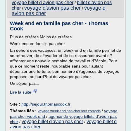
voyage billet d avion pas cher
billet d'avion pas
/
voyage d'avion pas cher
voyage d
cher
/
/
avion pas cher
Week end en famille pas cher - Thomas
Cook
Plus de critères Moins de critères
Week end en famille pas cher
En dehors des vacances, un week-end en famille permet de
se retrouver, de s?évader et de se ressourcer avant d?
affronter une nouvelle semaine de travail et d?école. Pour
que ce moment reste inoubliable sans pour autant
dépenser une fortune, bon nombre d?agences de voyages
proposent aujourd?hui de voyager pas cher.
Un séjour pas...
Lire la suite
Site :
http://sejour.thomascook.fr
Thèmes liés :
/
voyage
voyage week end pas cher tout compris
pas cher week end
/
agence de voyage billets d'avion pas
voyage billet d'avion pas cher
voyage billet d
cher
/
/
avion pas cher