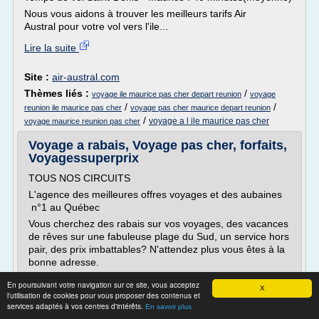
Nous vous aidons à trouver les meilleurs tarifs Air
Austral pour votre vol vers l'ile...
Lire la suite
Site :
air-austral.com
Thèmes liés :
/
voyage ile maurice pas cher depart reunion
voyage
/
/
reunion ile maurice pas cher
voyage pas cher maurice depart reunion
/
voyage a l ile maurice pas cher
voyage maurice reunion pas cher
Voyage a rabais, Voyage pas cher, forfaits,
Voyagessuperprix
TOUS NOS CIRCUITS
L'agence des meilleures offres voyages et des aubaines
n°1 au Québec
Vous cherchez des rabais sur vos voyages, des vacances
de rêves sur une fabuleuse plage du Sud, un service hors
pair, des prix imbattables? N'attendez plus vous êtes à la
bonne adresse.
Simplifiez-vous la vie avec notre agence de voyages en
En poursuivant votre navigation sur ce site, vous acceptez
X
ligne. Votre budget voyage est serré, nous avons ce qu'il
l'utilisation de cookies pour vous proposer des contenus et
vous...
services adaptés à vos centres d'intérêts.
En savoir plus