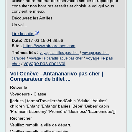
utilisez notre moteur de réservation simple et rapide pour
consulter nos horaires et tarifs et choisir le vol qui vous
convient le mieux.
Découvrez les Antilles
Un vol...
Lire la suite
Date:
2017-03-15 04:39:56
Site :
https://www.aircaraibes.com
Thèmes liés :
/
voyage antilles pas cher
voyage pas cher
/
/
voyage ile pas
caraibes
voyage ile paradisiaque pas cher
voyage pas cher vol
cher
/
Vol Genève - Antananarivo pas cher |
Comparateur de billet ...
Retour le
Voyageurs - Classe
[[adults | formatTravellersAndCabin 'Adulte' 'Adultes'
children 'Enfant' 'Enfants' babies 'Bébé' 'Bébés' cabin
'Premium Economy' 'Première' 'Business' 'Economique']]
Rechercher
Veuillez remplir la ville de départ.
Veuillez remplir la ville d'arrivée.