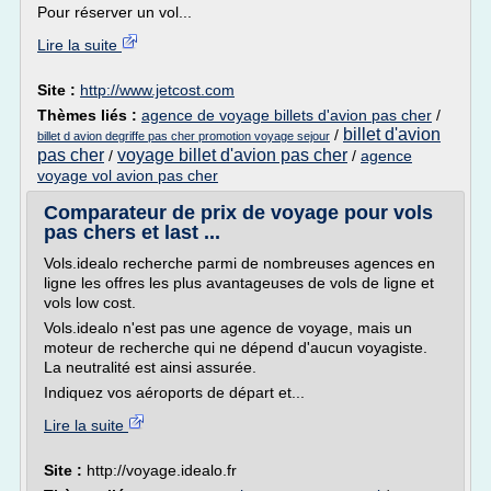
Pour réserver un vol...
Lire la suite
Site :
http://www.jetcost.com
Thèmes liés :
agence de voyage billets d'avion pas cher
/
billet d'avion
/
billet d avion degriffe pas cher promotion voyage sejour
pas cher
voyage billet d'avion pas cher
/
/
agence
voyage vol avion pas cher
Comparateur de prix de voyage pour vols
pas chers et last ...
Vols.idealo recherche parmi de nombreuses agences en
ligne les offres les plus avantageuses de vols de ligne et
vols low cost.
Vols.idealo n'est pas une agence de voyage, mais un
moteur de recherche qui ne dépend d'aucun voyagiste.
La neutralité est ainsi assurée.
Indiquez vos aéroports de départ et...
Lire la suite
Site :
http://voyage.idealo.fr