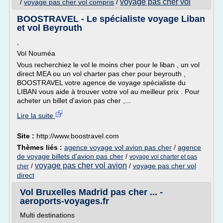
voyage pas cher vol
/
voyage pas cher vol compris
/
BOOSTRAVEL - Le spécialiste voyage Liban
et vol Beyrouth
,
Vol Nouméa
Vous recherchiez le vol le moins cher pour le liban , un vol
direct MEA ou un vol charter pas cher pour beyrouth ,
BOOSTRAVEL votre agence de voyage spécialiste du
LIBAN vous aide à trouver votre vol au meilleur prix . Pour
acheter un billet d'avion pas cher ,...
Lire la suite
Site :
http://www.boostravel.com
Thèmes liés :
agence voyage vol avion pas cher
/
agence
de voyage billets d'avion pas cher
/
voyage vol charter et pas
voyage pas cher vol avion
/
/
voyage pas cher vol
cher
direct
Vol Bruxelles Madrid pas cher ... -
aeroports-voyages.fr
Multi destinations