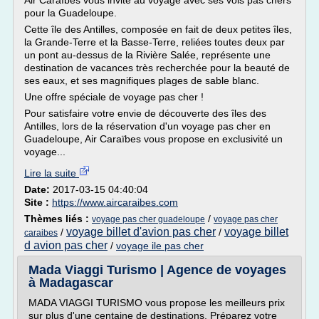
Air Caraïbes vous invite au voyage avec ses vols pas chers
pour la Guadeloupe.
Cette île des Antilles, composée en fait de deux petites îles,
la Grande-Terre et la Basse-Terre, reliées toutes deux par
un pont au-dessus de la Rivière Salée, représente une
destination de vacances très recherchée pour la beauté de
ses eaux, et ses magnifiques plages de sable blanc.
Une offre spéciale de voyage pas cher !
Pour satisfaire votre envie de découverte des îles des
Antilles, lors de la réservation d'un voyage pas cher en
Guadeloupe, Air Caraïbes vous propose en exclusivité un
voyage...
Lire la suite
Date:
2017-03-15 04:40:04
Site :
https://www.aircaraibes.com
Thèmes liés :
/
voyage pas cher guadeloupe
voyage pas cher
voyage billet d'avion pas cher
voyage billet
/
/
caraibes
d avion pas cher
/
voyage ile pas cher
Mada Viaggi Turismo | Agence de voyages
à Madagascar
MADA VIAGGI TURISMO vous propose les meilleurs prix
sur plus d'une centaine de destinations. Préparez votre