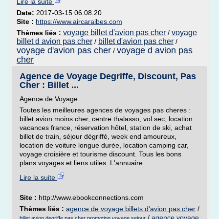
Lire la suite
Date:
2017-03-15 06:08:20
Site :
https://www.aircaraibes.com
voyage billet d'avion pas cher
voyage
Thèmes liés :
/
billet d avion pas cher
billet d'avion pas cher
/
/
voyage d'avion pas cher
voyage d avion pas
/
cher
Agence de Voyage Degriffe, Discount, Pas
Cher : Billet ...
Agence de Voyage
Toutes les meilleures agences de voyages pas cheres :
billet avion moins cher, centre thalasso, vol sec, location
vacances france, réservation hôtel, station de ski, achat
billet de train, séjour dégriffé, week end amoureux,
location de voiture longue durée, location camping car,
voyage croisière et tourisme discount. Tous les bons
plans voyages et liens utiles. L'annuaire...
Lire la suite
Site :
http://www.ebookconnections.com
Thèmes liés :
agence de voyage billets d'avion pas cher
/
/
agence voyage
billet avion degriffe pas cher promotion voyage sejour