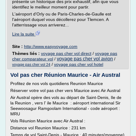
présente un historique des prix exhaustif, afin que vous
identifiez le meilleur moment pour partir.
L'aéroport d'Orly ou de Paris-Charles-de-Gaulle est
l'aéroport duquel vous décollerez pour Tlemcen. A
l'atterrissage vous arriverez...
Lire la suite
Site :
http://www.easyvoyage.com
Thèmes liés :
voyage pas cher vol direct
/
voyage pas
voyage pas cher vol avion
cher comparateur vol
/
/
/
voyage pas cher vol hotel
voyage pas cher vol 24
Vol pas cher Réunion Maurice - Air Austral
Profitez de nos vols quotidiens Reunion Maurice
Réserver votre vol pas cher vers Maurice avec Air Austral
Air Austral opère des vols au départ de Saint-Denis, Ile de
la Reunion , vers l' ile Maurice : aéroport international Sir
Seewoosagur Ramgoolam International - code aéroport :
MRU
Vols Réunion Maurice avec Air Austral :
Distance vol Reunion Maurice : 231 km
Temps de vol Saint-Denis - Maurice : 40 minutes(moyenne)