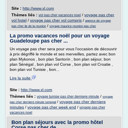
Site :
http://www.xl.com
Thèmes liés :
/
voyage pas cher
vol pas cher vacances noel
vol hotel
/
voyage pas cher vol compris
/
agence de voyage
/
pas cher ile de la reunion
voyage maurice reunion pas cher
La promo vacances noël pour un voyage
Guadeloupe pas cher ...
Un voyage pas cher sera pour vous l'occasion de découvrir
à prix dégriffé le monde et ses merveilles, partez avec bon
plan Mykonos , bon plan Santorin , bon plan séjour, bon
plan Sénégal , bon plan vol Corse , bon plan vol Croatie ,
bon plan vol Tunisie , bon...
Lire la suite
Site :
http://www.xl.com
Thèmes liés :
/
voyage tunisie pas cher derniere minute
voyage
/
voyage pas cher derniere
pas cher derniere minute senegal
minutes
/
voyage pas cher week end
/
voyage pas cher
vacances noel
Bon plan séjours avec la promo hôtel
Corse pas cher de ...