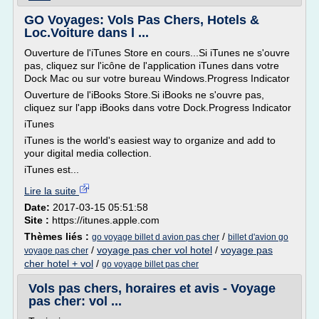
GO Voyages: Vols Pas Chers, Hotels &
Loc.Voiture dans l ...
Ouverture de l'iTunes Store en cours...Si iTunes ne s'ouvre
pas, cliquez sur l'icône de l'application iTunes dans votre
Dock Mac ou sur votre bureau Windows.Progress Indicator
Ouverture de l'iBooks Store.Si iBooks ne s'ouvre pas,
cliquez sur l'app iBooks dans votre Dock.Progress Indicator
iTunes
iTunes is the world's easiest way to organize and add to
your digital media collection.
iTunes est...
Lire la suite
Date:
2017-03-15 05:51:58
Site :
https://itunes.apple.com
Thèmes liés :
/
go voyage billet d avion pas cher
billet d'avion go
/
voyage pas cher vol hotel
/
voyage pas
voyage pas cher
cher hotel + vol
/
go voyage billet pas cher
Vols pas chers, horaires et avis - Voyage
pas cher: vol ...