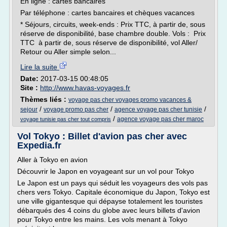
En ligne : cartes bancaires
Par téléphone : cartes bancaires et chèques vacances
* Séjours, circuits, week-ends : Prix TTC, à partir de, sous
réserve de disponibilité, base chambre double. Vols : Prix
TTC à partir de, sous réserve de disponibilité, vol Aller/
Retour ou Aller simple selon...
Lire la suite
Date:
2017-03-15 00:48:05
Site :
http://www.havas-voyages.fr
Thèmes liés :
voyage pas cher voyages promo vacances &
/
/
/
sejour
voyage promo pas cher
agence voyage pas cher tunisie
/
agence voyage pas cher maroc
voyage tunisie pas cher tout compris
Vol Tokyo : Billet d'avion pas cher avec
Expedia.fr
Aller à Tokyo en avion
Découvrir le Japon en voyageant sur un vol pour Tokyo
Le Japon est un pays qui séduit les voyageurs des vols pas
chers vers Tokyo. Capitale économique du Japon, Tokyo est
une ville gigantesque qui dépayse totalement les touristes
débarqués des 4 coins du globe avec leurs billets d'avion
pour Tokyo entre les mains. Les vols menant à Tokyo