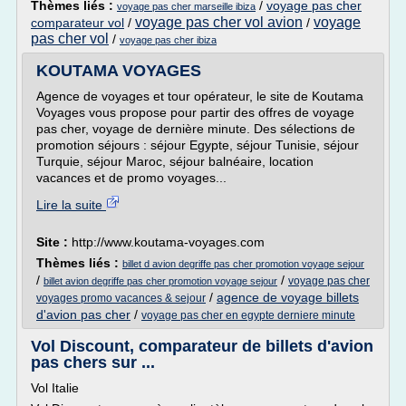
Thèmes liés :
/
voyage pas cher
voyage pas cher marseille ibiza
voyage pas cher vol avion
voyage
comparateur vol
/
/
pas cher vol
/
voyage pas cher ibiza
KOUTAMA VOYAGES
Agence de voyages et tour opérateur, le site de Koutama
Voyages vous propose pour partir des offres de voyage
pas cher, voyage de dernière minute. Des sélections de
promotion séjours : séjour Egypte, séjour Tunisie, séjour
Turquie, séjour Maroc, séjour balnéaire, location
vacances et de promo voyages...
Lire la suite
Site :
http://www.koutama-voyages.com
Thèmes liés :
billet d avion degriffe pas cher promotion voyage sejour
/
/
voyage pas cher
billet avion degriffe pas cher promotion voyage sejour
/
agence de voyage billets
voyages promo vacances & sejour
d'avion pas cher
/
voyage pas cher en egypte derniere minute
Vol Discount, comparateur de billets d'avion
pas chers sur ...
Vol Italie