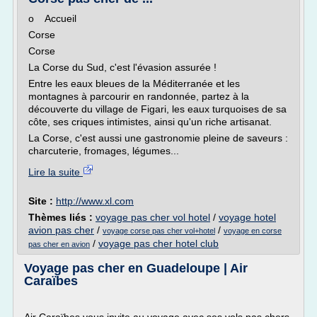
o Accueil
Corse
Corse
La Corse du Sud, c'est l'évasion assurée !
Entre les eaux bleues de la Méditerranée et les
montagnes à parcourir en randonnée, partez à la
découverte du village de Figari, les eaux turquoises de sa
côte, ses criques intimistes, ainsi qu'un riche artisanat.
La Corse, c'est aussi une gastronomie pleine de saveurs :
charcuterie, fromages, légumes...
Lire la suite
Site :
http://www.xl.com
Thèmes liés :
voyage pas cher vol hotel
/
voyage hotel
avion pas cher
/
/
voyage corse pas cher vol+hotel
voyage en corse
/
voyage pas cher hotel club
pas cher en avion
Voyage pas cher en Guadeloupe | Air
Caraïbes