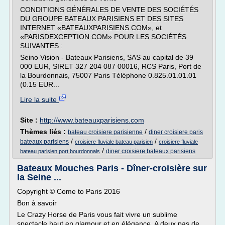
CONDITIONS GÉNÉRALES DE VENTE DES SOCIÉTÉS
DU GROUPE BATEAUX PARISIENS ET DES SITES
INTERNET «BATEAUXPARISIENS.COM», et
«PARISDEXCEPTION.COM» POUR LES SOCIÉTÉS
SUIVANTES :
Seino Vision - Bateaux Parisiens, SAS au capital de 39
000 EUR, SIRET 327 204 087 00016, RCS Paris, Port de
la Bourdonnais, 75007 Paris Téléphone 0.825.01.01.01
(0.15 EUR...
Lire la suite
Site :
http://www.bateauxparisiens.com
Thèmes liés :
/
bateau croisiere parisienne
diner croisiere paris
/
/
bateaux parisiens
croisiere fluviale bateau parisien
croisiere fluviale
/
diner croisiere bateaux parisiens
bateau parisien port bourdonnais
Bateaux Mouches Paris - Dîner-croisière sur
la Seine ...
Copyright © Come to Paris 2016
Bon à savoir
Le Crazy Horse de Paris vous fait vivre un sublime
spectacle haut en glamour et en élégance. A deux pas de