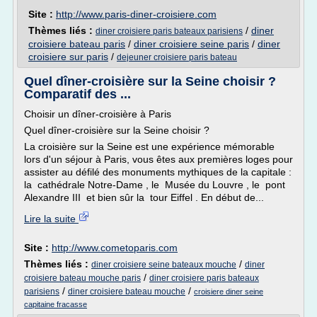
Site :
http://www.paris-diner-croisiere.com
Thèmes liés :
/
diner
diner croisiere paris bateaux parisiens
croisiere bateau paris
/
diner croisiere seine paris
/
diner
croisiere sur paris
/
dejeuner croisiere paris bateau
Quel dîner-croisière sur la Seine choisir ?
Comparatif des ...
Choisir un dîner-croisière à Paris
Quel dîner-croisière sur la Seine choisir ?
La croisière sur la Seine est une expérience mémorable
lors d'un séjour à Paris, vous êtes aux premières loges pour
assister au défilé des monuments mythiques de la capitale :
la cathédrale Notre-Dame , le Musée du Louvre , le pont
Alexandre III et bien sûr la tour Eiffel . En début de...
Lire la suite
Site :
http://www.cometoparis.com
Thèmes liés :
/
diner croisiere seine bateaux mouche
diner
/
croisiere bateau mouche paris
diner croisiere paris bateaux
/
/
parisiens
diner croisiere bateau mouche
croisiere diner seine
capitaine fracasse