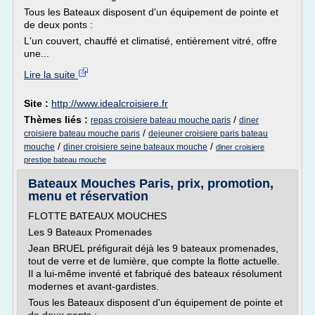
Tous les Bateaux disposent d'un équipement de pointe et
de deux ponts :
L'un couvert, chauffé et climatisé, entièrement vitré, offre
une...
Lire la suite
Site :
http://www.idealcroisiere.fr
Thèmes liés :
/
repas croisiere bateau mouche paris
diner
/
croisiere bateau mouche paris
dejeuner croisiere paris bateau
/
/
mouche
diner croisiere seine bateaux mouche
diner croisiere
prestige bateau mouche
Bateaux Mouches Paris, prix, promotion,
menu et réservation
FLOTTE BATEAUX MOUCHES
Les 9 Bateaux Promenades
Jean BRUEL préfigurait déjà les 9 bateaux promenades,
tout de verre et de lumière, que compte la flotte actuelle.
Il a lui-même inventé et fabriqué des bateaux résolument
modernes et avant-gardistes.
Tous les Bateaux disposent d'un équipement de pointe et