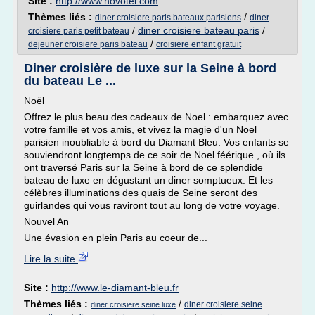
Site :
http://www.novotel.com
Thèmes liés :
/
diner croisiere paris bateaux parisiens
diner
/
diner croisiere bateau paris
/
croisiere paris petit bateau
/
dejeuner croisiere paris bateau
croisiere enfant gratuit
Diner croisière de luxe sur la Seine à bord
du bateau Le ...
Noël
Offrez le plus beau des cadeaux de Noel : embarquez avec
votre famille et vos amis, et vivez la magie d'un Noel
parisien inoubliable à bord du Diamant Bleu. Vos enfants se
souviendront longtemps de ce soir de Noel féérique , où ils
ont traversé Paris sur la Seine à bord de ce splendide
bateau de luxe en dégustant un diner somptueux. Et les
célèbres illuminations des quais de Seine seront des
guirlandes qui vous raviront tout au long de votre voyage.
Nouvel An
Une évasion en plein Paris au coeur de...
Lire la suite
Site :
http://www.le-diamant-bleu.fr
Thèmes liés :
/
diner croisiere seine
diner croisiere seine luxe