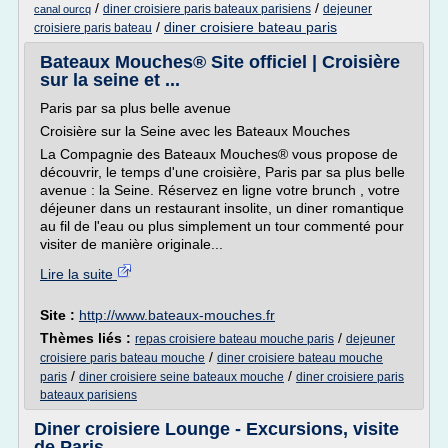
/
/
diner croisiere paris bateaux parisiens
dejeuner
canal ourcq
/
diner croisiere bateau paris
croisiere paris bateau
Bateaux Mouches® Site officiel | Croisière
sur la seine et ...
Paris par sa plus belle avenue
Croisière sur la Seine avec les Bateaux Mouches
La Compagnie des Bateaux Mouches® vous propose de
découvrir, le temps d'une croisière, Paris par sa plus belle
avenue : la Seine. Réservez en ligne votre brunch , votre
déjeuner dans un restaurant insolite, un diner romantique
au fil de l'eau ou plus simplement un tour commenté pour
visiter de manière originale...
Lire la suite
Site :
http://www.bateaux-mouches.fr
Thèmes liés :
/
repas croisiere bateau mouche paris
dejeuner
/
croisiere paris bateau mouche
diner croisiere bateau mouche
/
/
paris
diner croisiere seine bateaux mouche
diner croisiere paris
bateaux parisiens
Diner croisiere Lounge - Excursions, visite
de Paris ...