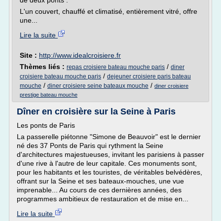
de deux ponts :
L'un couvert, chauffé et climatisé, entièrement vitré, offre
une...
Lire la suite
Site :
http://www.idealcroisiere.fr
Thèmes liés :
/
repas croisiere bateau mouche paris
diner
/
croisiere bateau mouche paris
dejeuner croisiere paris bateau
/
/
mouche
diner croisiere seine bateaux mouche
diner croisiere
prestige bateau mouche
Dîner en croisière sur la Seine à Paris
Les ponts de Paris
La passerelle piétonne "Simone de Beauvoir" est le dernier
né des 37 Ponts de Paris qui rythment la Seine
d'architectures majestueuses, invitant les parisiens à passer
d'une rive à l'autre de leur capitale. Ces monuments sont,
pour les habitants et les touristes, de véritables belvédères,
offrant sur la Seine et ses bateaux-mouches, une vue
imprenable... Au cours de ces dernières années, des
programmes ambitieux de restauration et de mise en...
Lire la suite