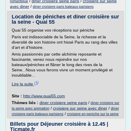
/
diner croisiere seine paris
/
croisiere sur seine
romantique
avec diner
/
diner croisiere paris bateaux parisiens
Location de péniches et diner croisière sur
la seine - Quai 55
Quai 55 organise vos réceptions sur péniche
Paris est indissociable de la Seine, la richesse et la
diversité de son histoire ont hissé Paris au rang des villes
d'art et d'histoire.
Amis passionnés par cette alchimie reposante et
fascinante, venez nous rejoindre sur nos
bateaux/péniches et flâner le long des rives de la
Seine...Nous vous ferons vivre un moment privilégié et
inoubliable...
Lire la suite
Site :
http://www.quai55.com
Thèmes liés :
diner croisiere seine paris
/
diner croisiere sur
/
croisiere sur seine avec diner
/
la seine avec animation
diner
/
croisiere paris bateaux parisiens
croisiere en peniche sur la seine
Billets pour Déjeuner croisière à 12.45 |
Ticmate.fr