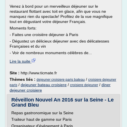
Venez à bord pour un merveilleux déjeuner sur le
restaurant flottant avec toit en glace, afin que vous ne
manquez rien du spectacle! Profitez de la vue magnifique
tout en dégustant votre déjeuner Français.
Moments forts:
- Faites une croisière déjeuner à Paris
- Dégustez un délicieux déjeuner avec des délicatesses
Françaises et du vin
- Voir de nombreux monuments célèbres de...
Lire la suite
Site :
http://www.ticmate.fr
Thèmes liés :
/
dejeuner croisiere paris bateau
croisiere dejeuner
/
dejeuner bateau croisiere
/
/
diner
paris
croisiere dejeuner
dejeuner croisiere
Réveillon Nouvel An 2016 sur la Seine - Le
Grand Bleu
Repas gastronomique sur la Seine
Traiteur haut de gamme sur Paris
Organisateur d'évènement à Paris