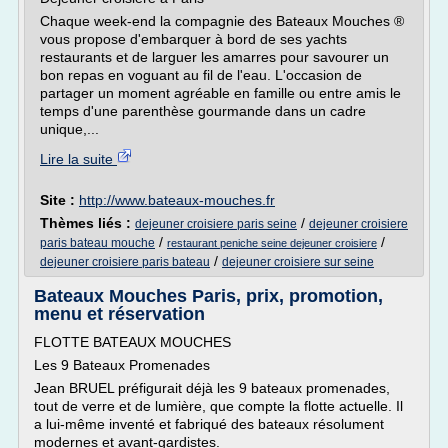
Chaque week-end la compagnie des Bateaux Mouches ®
vous propose d'embarquer à bord de ses yachts
restaurants et de larguer les amarres pour savourer un
bon repas en voguant au fil de l'eau. L'occasion de
partager un moment agréable en famille ou entre amis le
temps d'une parenthèse gourmande dans un cadre
unique,...
Lire la suite
Site :
http://www.bateaux-mouches.fr
Thèmes liés :
/
dejeuner croisiere paris seine
dejeuner croisiere
/
/
paris bateau mouche
restaurant peniche seine dejeuner croisiere
/
dejeuner croisiere paris bateau
dejeuner croisiere sur seine
Bateaux Mouches Paris, prix, promotion,
menu et réservation
FLOTTE BATEAUX MOUCHES
Les 9 Bateaux Promenades
Jean BRUEL préfigurait déjà les 9 bateaux promenades,
tout de verre et de lumière, que compte la flotte actuelle. Il
a lui-même inventé et fabriqué des bateaux résolument
modernes et avant-gardistes.