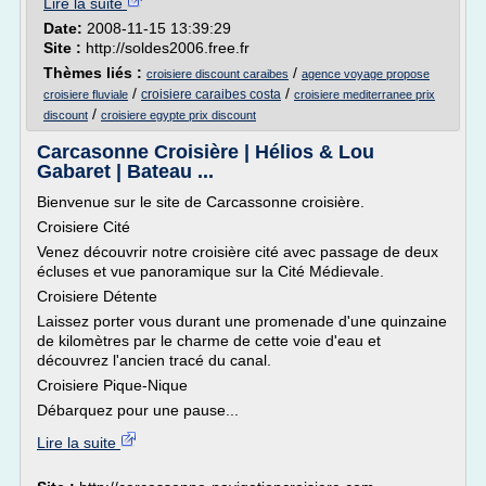
Lire la suite
Date:
2008-11-15 13:39:29
Site :
http://soldes2006.free.fr
Thèmes liés :
/
croisiere discount caraibes
agence voyage propose
/
/
croisiere caraibes costa
croisiere fluviale
croisiere mediterranee prix
/
discount
croisiere egypte prix discount
Carcasonne Croisière | Hélios & Lou
Gabaret | Bateau ...
Bienvenue sur le site de Carcassonne croisière.
Croisiere Cité
Venez découvrir notre croisière cité avec passage de deux
écluses et vue panoramique sur la Cité Médievale.
Croisiere Détente
Laissez porter vous durant une promenade d'une quinzaine
de kilomètres par le charme de cette voie d'eau et
découvrez l'ancien tracé du canal.
Croisiere Pique-Nique
Débarquez pour une pause...
Lire la suite