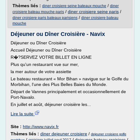
Thèmes liés :
/
diner croisiere seine bateaux mouche
diner
/
diner croisiere seine paris
/
croisiere bateau mouche paris
/
diner croisiere paris bateaux parisiens
diner croisiere bateau
mouche
Déjeuner ou Dîner Croisière - Navix
Déjeuner ou Dîner Croisière
Accueil Déjeuner ou Dîner Croisière
R�?SERVEZ VOTRE BILLET EN LIGNE
Plus qu'un restaurant vue sur mer,
la mer autour de votre assiette
Le bateau restaurant « Mor Bihan » navigue sur le Golfe du
Morbihan, l'une des Plus Belles Baies du Monde.
Départ de Vannes principalement et occasionnellement de
Port-Navalo.
En juillet et août, déjeuner croisière les...
Lire la suite
Site :
http://www.navix.fr
Thèmes liés :
diner dejeuner croisiere
/
dejeuner croisiere golfe
/
/
dejeuner bateau croisiere
/