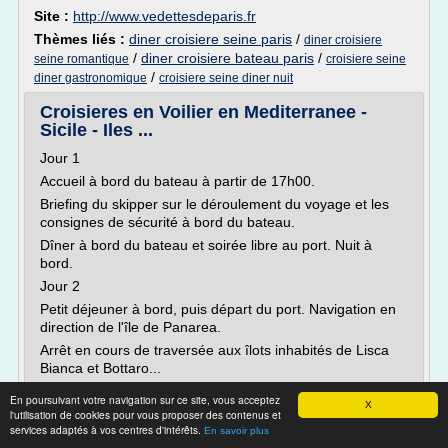
Site :
http://www.vedettesdeparis.fr
Thèmes liés :
diner croisiere seine paris
/
diner croisiere
/
diner croisiere bateau paris
/
seine romantique
croisiere seine
/
diner gastronomique
croisiere seine diner nuit
Croisieres en Voilier en Mediterranee -
Sicile - Iles ...
Jour 1
Accueil à bord du bateau à partir de 17h00.
Briefing du skipper sur le déroulement du voyage et les
consignes de sécurité à bord du bateau.
Dîner à bord du bateau et soirée libre au port. Nuit à
bord.
Jour 2
Petit déjeuner à bord, puis départ du port. Navigation en
direction de l'île de Panarea.
Arrêt en cours de traversée aux îlots inhabités de Lisca
Bianca et Bottaro...
Lire la suite
En poursuivant votre navigation sur ce site, vous acceptez
X
l'utilisation de cookies pour vous proposer des contenus et
services adaptés à vos centres d'intérêts.
En savoir plus
Site :
http://www.lunasole.eu