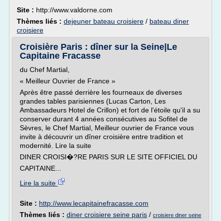
Site :
http://www.valdorne.com
Thèmes liés :
dejeuner bateau croisiere
/
bateau diner
croisiere
Croisière Paris : dîner sur la Seine|Le
Capitaine Fracasse
du Chef Martial,
« Meilleur Ouvrier de France »
Après être passé derrière les fourneaux de diverses
grandes tables parisiennes (Lucas Carton, Les
Ambassadeurs Hotel de Crillon) et fort de l'étoile qu'il a su
conserver durant 4 années consécutives au Sofitel de
Sèvres, le Chef Martial, Meilleur ouvrier de France vous
invite à découvrir un dîner croisière entre tradition et
modernité. Lire la suite
DINER CROISI�?RE PARIS SUR LE SITE OFFICIEL DU
CAPITAINE...
Lire la suite
Site :
http://www.lecapitainefracasse.com
Thèmes liés :
diner croisiere seine paris
/
croisiere diner seine