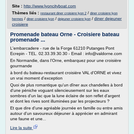
Site :
http://www.lyoncityboat.com
Thèmes liés :
/
restaurant diner croisiere lyon 2
diner croisiere lyon
/
/
/
diner dejeuner
hermes
diner croisiere lyon
dejeuner croisiere lyon
croisiere
Promenade bateau Orne - Croisiere bateau
promenade ...
L'embarcadere - rue de la Forge 61210 Putanges Pont
Ecrepin - TEL. 02.33.39.30.30 - Email : info@valdorne.com
En Normandie, dans l'Orne, embarquez pour une croisière
gourmande
à bord du bateau-restaurant croisière VAL d'ORNE et vivez
un vrai moment d'exception
Quoi de plus romantique qu'un dîner aux chandelles à bord
d'une péniche voguant silencieusement sur les eaux
sombres d'un lac que la lune éclaire de son reflet d'argent
et dont les rives sont illuminées par les projecteurs ?
Et que dire d'une agréable journée en famille ou entre amis
autour d'un savoureux déjeuner à apprécier en admirant
une faune et une...
Lire la suite