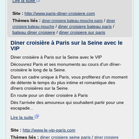
Lire la suite
Site :
http://www.paris-diner-croisiere.com
Thèmes liés :
/
diner croisiere bateau mouche paris
diner
/
diner croisiere bateau paris
/
croisiere bateau mouche
bateau diner croisiere
/
diner croisiere sur paris
Diner croisière à Paris sur la Seine avec le
VIP
Diner croisière à Paris sur la Seine avec le VIP
Découvrez Paris et ses monuments au cours d'un dîner-
croisière le long de la Seine.
Dans un cadre unique à Paris, vous profiterez d'un moment
de détente le temps du plus intime et romantique des
dîners croisières sur la Seine.
En route pour un diner croisière à Paris
Dès l'arrivée des amoureux qui souhaitent partir pour une
escapade...
Lire la suite
Site :
http://www.le-vip-paris.com
Thèmes liés :
diner croisiere seine paris
/
diner croisiere