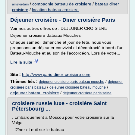
/
compagnie bateau de croisiere
/
bateau diner
amsterdam
croisiere
/
location bateau croisiere
Déjeuner croisière - Diner croisière Paris
Voir nos autres offres de : DEJEUNER CROISIERE
Déjeuner croisiere Bateaux Mouches
Chaque samedi, dimanche et jour de fête, nous vous
proposons un déjeuner convivial et décontracté à bord d'un
Bateau-Mouche et au son de l'accordéon. Lors de votre...
Lire la suite
Site :
http://www.paris-diner-croisiere.com
Thèmes liés :
/
dejeuner croisiere paris bateau mouche
dejeuner
/
/
croisiere paris bateau
dejeuner croisiere bateau mouche
dejeuner bateau croisiere
/
dejeuner croisiere paris seine
croisiere russie luxe - croisière Saint
Pétersbourg ...
. Embarquement à Moscou pour votre croisière sur la
Volga.
. Dîner et nuit sur le bateau.