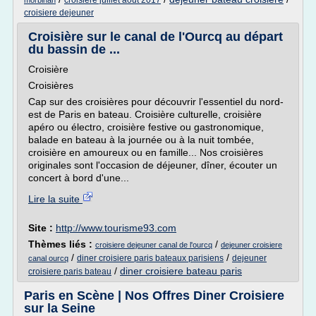
croisiere juillet aout 2017
morbihan
croisiere dejeuner
Croisière sur le canal de l'Ourcq au départ
du bassin de ...
Croisière
Croisières
Cap sur des croisières pour découvrir l'essentiel du nord-
est de Paris en bateau. Croisière culturelle, croisière
apéro ou électro, croisière festive ou gastronomique,
balade en bateau à la journée ou à la nuit tombée,
croisière en amoureux ou en famille... Nos croisières
originales sont l'occasion de déjeuner, dîner, écouter un
concert à bord d'une...
Lire la suite
Site :
http://www.tourisme93.com
Thèmes liés :
/
croisiere dejeuner canal de l'ourcq
dejeuner croisiere
/
/
diner croisiere paris bateaux parisiens
dejeuner
canal ourcq
/
diner croisiere bateau paris
croisiere paris bateau
Paris en Scène | Nos Offres Diner Croisiere
sur la Seine