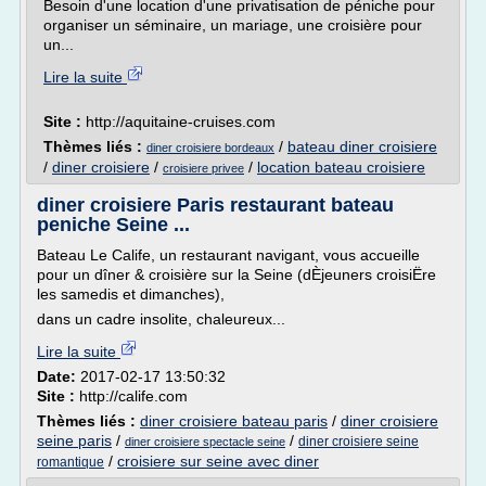
Besoin d'une location d'une privatisation de péniche pour
organiser un séminaire, un mariage, une croisière pour
un...
Lire la suite
Site :
http://aquitaine-cruises.com
Thèmes liés :
/
bateau diner croisiere
diner croisiere bordeaux
/
diner croisiere
/
/
location bateau croisiere
croisiere privee
diner croisiere Paris restaurant bateau
peniche Seine ...
Bateau Le Calife, un restaurant navigant, vous accueille
pour un dîner & croisière sur la Seine (dÈjeuners croisiËre
les samedis et dimanches),
dans un cadre insolite, chaleureux...
Lire la suite
Date:
2017-02-17 13:50:32
Site :
http://calife.com
Thèmes liés :
diner croisiere bateau paris
/
diner croisiere
seine paris
/
/
diner croisiere seine
diner croisiere spectacle seine
/
croisiere sur seine avec diner
romantique