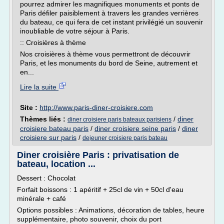
pourrez admirer les magnifiques monuments et ponts de
Paris défiler paisiblement à travers les grandes verrières
du bateau, ce qui fera de cet instant privilégié un souvenir
inoubliable de votre séjour à Paris.
:: Croisières à thème
Nos croisières à thème vous permettront de découvrir
Paris, et les monuments du bord de Seine, autrement et
en...
Lire la suite
Site :
http://www.paris-diner-croisiere.com
Thèmes liés :
/
diner
diner croisiere paris bateaux parisiens
croisiere bateau paris
/
diner croisiere seine paris
/
diner
croisiere sur paris
/
dejeuner croisiere paris bateau
Diner croisière Paris : privatisation de
bateau, location ...
Dessert : Chocolat
Forfait boissons : 1 apéritif + 25cl de vin + 50cl d'eau
minérale + café
Options possibles : Animations, décoration de tables, heure
supplémentaire, photo souvenir, choix du port