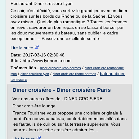
Restaurant Diner croisière Lyon
Ce soir, c'est décidé, vous sortez le grand jeu avec un diner
croisière sur les bords du Rhône ou de la Saône. Et vous
avez raison ! Quoi de plus romantique ? Toutes les femmes
en rêve : savourer un bon repas en se laissant bercer par
les doux mouvements du bateau, sans oublier le cadre
exceptionnel ... Passez une excellente soirée...
Lire la suite
Date:
2017-03-16 02:30:48
Site :
http://www.lyonresto.com
Thèmes liés :
/
diner croisiere lyon hermes
diner croisiere romantique
/
/
/
bateau diner
lyon
diner croisiere lyon
diner croisiere rhone hermes
croisiere
Diner croisière - Diner croisière Paris
Voir nos autres offres de : DINER CROISIERE
Diner croisière lounge
France Tourisme vous propose une croisière originale à
bord d'un nouveau bateau, confortablement installés dans
les fauteuils de cuir ou sur la terrasse supérieure. Vous
pourrez lors de cette croisière admirer les...