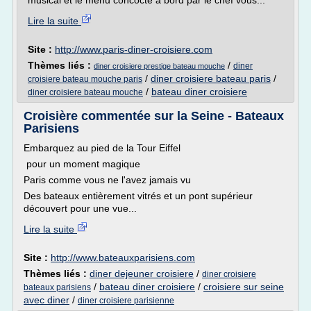
musical et le menu concocté à bord par le chef vous...
Lire la suite
Site :
http://www.paris-diner-croisiere.com
Thèmes liés :
/
diner
diner croisiere prestige bateau mouche
/
diner croisiere bateau paris
/
croisiere bateau mouche paris
/
bateau diner croisiere
diner croisiere bateau mouche
Croisière commentée sur la Seine - Bateaux
Parisiens
Embarquez au pied de la Tour Eiffel
pour un moment magique
Paris comme vous ne l'avez jamais vu
Des bateaux entièrement vitrés et un pont supérieur
découvert pour une vue...
Lire la suite
Site :
http://www.bateauxparisiens.com
Thèmes liés :
diner dejeuner croisiere
/
diner croisiere
/
bateau diner croisiere
/
croisiere sur seine
bateaux parisiens
avec diner
/
diner croisiere parisienne