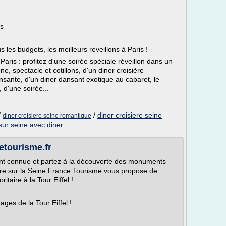
is
les budgets, les meilleurs reveillons à Paris !
 Paris : profitez d'une soirée spéciale réveillon dans un
 spectacle et cotillons, d'un diner croisière
nsante, d'un diner dansant exotique au cabaret, le
 d'une soirée...
/
/
diner croisiere seine
diner croisiere seine romantique
 sur seine avec diner
cetourisme.fr
ment connue et partez à la découverte des monuments
eure sur la Seine.France Tourisme vous propose de
ritaire à la Tour Eiffel !
tages de la Tour Eiffel !