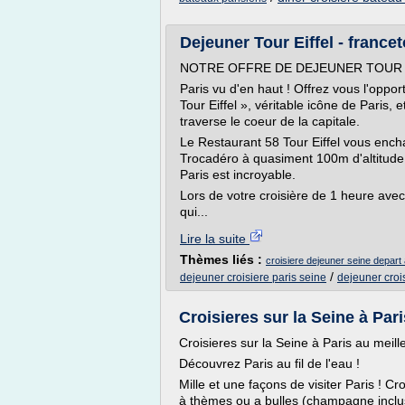
Dejeuner Tour Eiffel - france
NOTRE OFFRE DE DEJEUNER TOUR E
Paris vu d'en haut ! Offrez vous l'oppo
Tour Eiffel », véritable icône de Paris, 
traverse le coeur de la capitale.
Le Restaurant 58 Tour Eiffel vous encha
Trocadéro à quasiment 100m d'altitude
Paris est incroyable.
Lors de votre croisière de 1 heure ave
qui...
Lire la suite
Thèmes liés :
croisiere dejeuner seine depart a
/
dejeuner croisiere paris seine
dejeuner croi
Croisieres sur la Seine à Pari
Croisieres sur la Seine à Paris au meille
Découvrez Paris au fil de l'eau !
Mille et une façons de visiter Paris ! Cro
à thèmes ou a bulles (champagne inclu