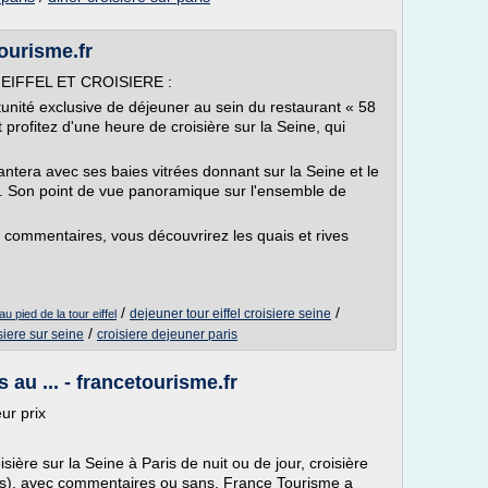
tourisme.fr
IFFEL ET CROISIERE :
rtunité exclusive de déjeuner au sein du restaurant « 58
et profitez d'une heure de croisière sur la Seine, qui
ntera avec ses baies vitrées donnant sur la Seine et le
. Son point de vue panoramique sur l'ensemble de
c commentaires, vous découvrirez les quais et rives
/
/
dejeuner tour eiffel croisiere seine
u pied de la tour eiffel
/
siere sur seine
croisiere dejeuner paris
s au ... - francetourisme.fr
ur prix
isière sur la Seine à Paris de nuit ou de jour, croisière
s), avec commentaires ou sans. France Tourisme a