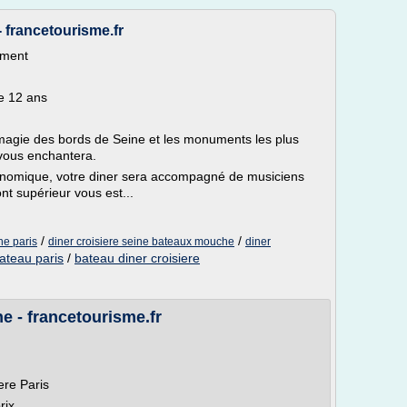
 francetourisme.fr
ement
de 12 ans
 magie des bords de Seine et les monuments les plus
 vous enchantera.
onomique, votre diner sera accompagné de musiciens
nt supérieur vous est...
/
/
he paris
diner croisiere seine bateaux mouche
diner
bateau paris
/
bateau diner croisiere
ne - francetourisme.fr
ere Paris
rix