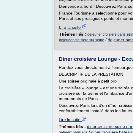
Bienvenue à bord ! Découvrez Paris su
France Tourisme a sélectionné pour vo
Paris et ses prestigieux ponts et monum
Lire la suite
Thèmes liés :
dejeuner croisiere paris sei
/
dejeuner bate
dejeuner croisiere sur seine
Diner croisiere Lounge - Excur
Rendez vous directement à l'embarqu
DESCRIPTIF DE LA PRESTATION
Une soirée originale à petit prix !
La croisière « lounge » est une soirée or
croisière sur la Seine et l'ambiance d'
monuments de Paris.
Découvrez Paris lors d'un dîner croisiè
confortablement installé dans les fauteui
Lire la suite
Thèmes liés :
diner croisiere seine par
/
diner croisiere bateau
bateaux parisiens