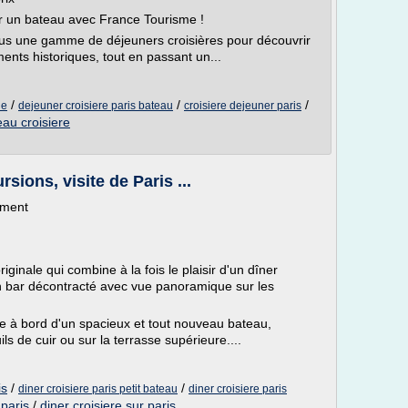
r un bateau avec France Tourisme !
us une gamme de déjeuners croisières pour découvrir
ents historiques, tout en passant un...
/
/
/
ne
dejeuner croisiere paris bateau
croisiere dejeuner paris
au croisiere
sions, visite de Paris ...
ement
iginale qui combine à la fois le plaisir d'un dîner
un bar décontracté avec vue panoramique sur les
re à bord d'un spacieux et tout nouveau bateau,
ls de cuir ou sur la terrasse supérieure....
is
/
/
diner croisiere paris petit bateau
diner croisiere paris
 paris
/
diner croisiere sur paris