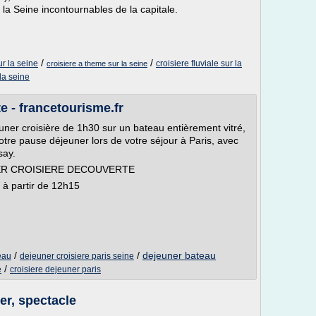
 la Seine incontournables de la capitale.
/
/
ur la seine
croisiere fluviale sur la
croisiere a theme sur la seine
 la seine
e - francetourisme.fr
ner croisière de 1h30 sur un bateau entièrement vitré,
votre pause déjeuner lors de votre séjour à Paris, avec
say.
R CROISIERE DECOUVERTE
à partir de 12h15
/
/
dejeuner bateau
eau
dejeuner croisiere paris seine
/
e
croisiere dejeuner paris
ner, spectacle