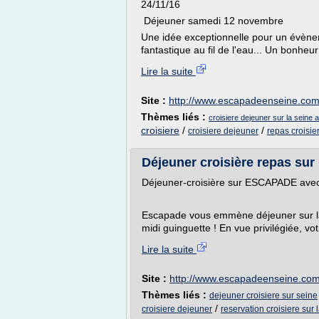
24/11/16
Déjeuner samedi 12 novembre
Une idée exceptionnelle pour un évènem
fantastique au fil de l'eau... Un bonheur
Lire la suite
Site :
http://www.escapadeenseine.co
Thèmes liés :
croisiere dejeuner sur la seine a
croisiere
/
/
croisiere dejeuner
repas croisie
Déjeuner croisière repas sur 
Déjeuner-croisière sur ESCAPADE avec 
Escapade vous emmène déjeuner sur la 
midi guinguette ! En vue privilégiée, vo
Lire la suite
Site :
http://www.escapadeenseine.co
Thèmes liés :
dejeuner croisiere sur seine
/
croisiere dejeuner
reservation croisiere sur 