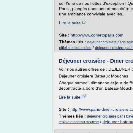
sur l'une de nos flottes d'exception ! 
Paris , plongés dans une atmosphère c
une ambiance conviviale avec les...
Lire la suite
Site :
http://www.cometoparis.com
Thèmes liés :
dejeuner croisiere paris sei
/
eiffel croisiere seine
dejeuner croisiere pari
Déjeuner croisière - Diner cro
Voir nos autres offres de : DEJEUNE
Déjeuner croisiere Bateaux Mouches
Chaque samedi, dimanche et jour de fê
décontracté à bord d'un Bateau-Mouche 
Lire la suite
Site :
http://www.paris-diner-croisiere.
Thèmes liés :
dejeuner croisiere paris ba
/
dejeuner bateau
croisiere bateau mouche