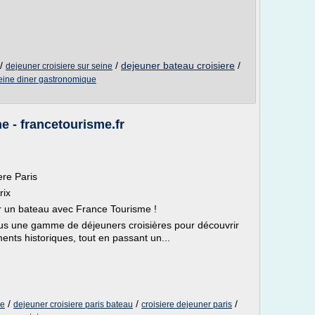
/
/
dejeuner bateau croisiere
/
dejeuner croisiere sur seine
seine diner gastronomique
ne - francetourisme.fr
ere Paris
rix
r un bateau avec France Tourisme !
us une gamme de déjeuners croisières pour découvrir
ents historiques, tout en passant un...
/
/
/
ne
dejeuner croisiere paris bateau
croisiere dejeuner paris