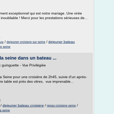
ent exceptionnel qui est notre mariage. Une virée
 inoubliable ! Merci pour les prestations sérieuses de...
m
/
/
dejeuner bateau
dejeuner croisiere sur seine
vis
re seine
la seine dans un bateau ...
guinguette - Vue Privilégiée
Seine pour une croisière de 2h45, suivie d'un après-
tre table est près des vitres, vue imprenable...
m
/
dejeuner bateau croisiere
/
/
repas croisiere seine
la seine