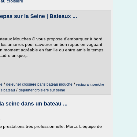
au croisiere
epas sur la Seine | Bateaux ...
ateaux Mouches ® vous propose d'embarquer à bord
r les amarres pour savourer un bon repas en voguant
 un moment agréable en famille ou entre amis le temps
adre unique,...
/
/
ne
dejeuner croisiere paris bateau mouche
restaurant peniche
/
is bateau
dejeuner croisiere sur seine
la seine dans un bateau ...
6
e prestations très professionnelle. Merci. L'équipe de