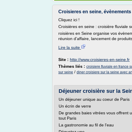
Croisieres en seine, évènements p
Cliquez ici !
Croisières en seine : croisière fluviale s
roisières en Seine organise vos évènem
réunion d'affaire, lancement de produits,
Lire la suite
Site :
http://www.croisieres-en-seine.fr
Thèmes liés :
croisiere fluviale en france s
/
sur seine
diner croisiere sur la seine avec a
Déjeuner croisière sur la Sei
Un déjeuner unique au coeur de Paris
Un écrin de verre
De grandes baies vitrées vous offrent u
tout Paris
La gastronomie au fil de l'eau
Dégustez une...