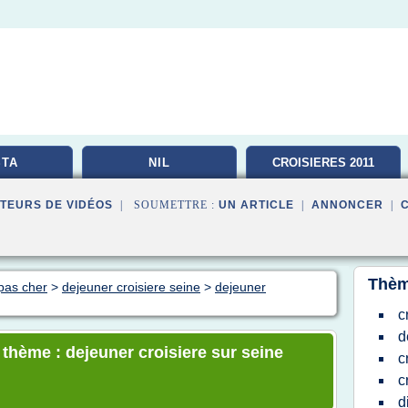
TA
NIL
CROISIERES 2011
TEURS DE VIDÉOS
| SOUMETTRE :
UN ARTICLE
|
ANNONCER
|
Thèm
pas cher
>
dejeuner croisiere seine
>
dejeuner
c
d
 thème : dejeuner croisiere sur seine
c
c
d