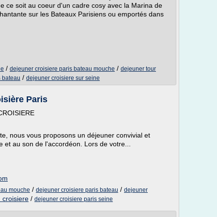
Que ce soit au coeur d'un cadre cosy avec la Marina de
hantante sur les Bateaux Parisiens ou emportés dans
/
/
ne
dejeuner croisiere paris bateau mouche
dejeuner tour
/
s bateau
dejeuner croisiere sur seine
isière Paris
R CROISIERE
te, nous vous proposons un déjeuner convivial et
et au son de l'accordéon. Lors de votre...
com
/
/
teau mouche
dejeuner croisiere paris bateau
dejeuner
 croisiere
/
dejeuner croisiere paris seine