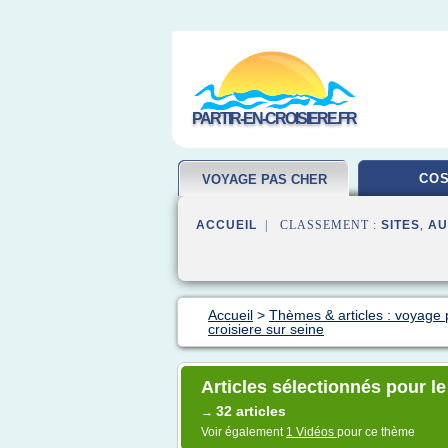
PARTIR-EN-CROISIERE.FR
COS
VOYAGE PAS CHER
ACCUEIL
| CLASSEMENT :
SITES
,
AU
Accueil
>
Thèmes & articles : voyage 
croisiere sur seine
Articles sélectionnés pour le
32 articles
→
Voir également
1 Vidéos
pour ce thème