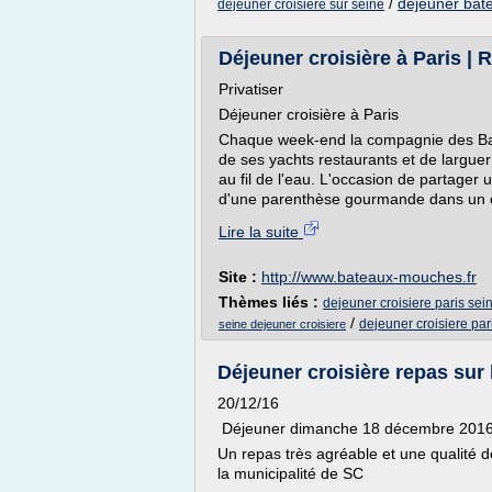
/
dejeuner bate
dejeuner croisiere sur seine
Déjeuner croisière à Paris | R
Privatiser
Déjeuner croisière à Paris
Chaque week-end la compagnie des B
de ses yachts restaurants et de largue
au fil de l'eau. L'occasion de partager
d'une parenthèse gourmande dans un c
Lire la suite
Site :
http://www.bateaux-mouches.fr
Thèmes liés :
dejeuner croisiere paris sei
/
dejeuner croisiere par
seine dejeuner croisiere
Déjeuner croisière repas sur 
20/12/16
Déjeuner dimanche 18 décembre 201
Un repas très agréable et une qualité d
la municipalité de SC